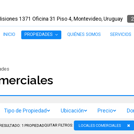
isiones 1371 Oficina 31 Piso 4, Montevideo, Uruguay
2
INICIO
PROPIEDADES
QUIÉNES SOMOS
SERVICIOS
ades
merciales
Tipo de Propiedad
Ubicación
Precio
Do
QUITAR FILTROS:
LOCALES COMERCIALES
RESULTADO:
1
PROPIEDAD