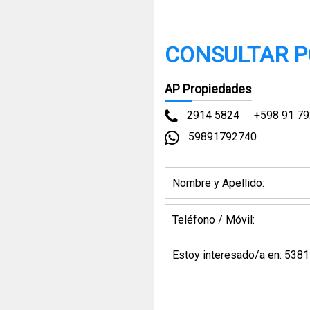
CONSULTAR P
AP Propiedades
2914 5824
+598 91 79
59891792740