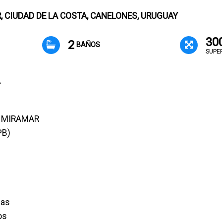
 CIUDAD DE LA COSTA, CANELONES, URUGUAY
30
2
BAÑOS
SUPE
A
 MIRAMAR
PB)
das
os