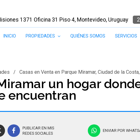
isiones 1371 Oficina 31 Piso 4, Montevideo, Uruguay
2
INICIO
PROPIEDADES
QUIÉNES SOMOS
SERVICIOS
ades
/
Casas en Venta en Parque Miramar, Ciudad de la Costa
Miramar un hogar donde 
se encuentran
PUBLICAR EN MIS
ENVIAR POR WHATS
REDES SOCIALES