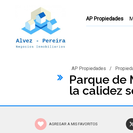
AP Propiedades
M
AP Propiedades
/
Propied
Parque de 
la calidez 
AGREGAR A MIS FAVORITOS